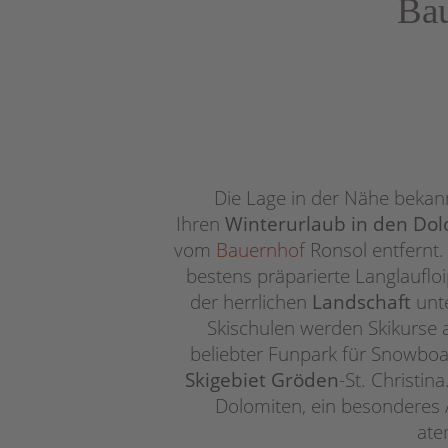
Bau
Die Lage in der Nähe bekan
Ihren
Winterurlaub in den Do
vom
Bauernhof
Ronsol entfernt
bestens präparierte Langlaufloi
der herrlichen
Landschaft
unt
Skischulen werden Skikurse 
beliebter Funpark für Snowboar
Skigebiet Gröden
-St. Christin
Dolomiten, ein besonderes A
ate