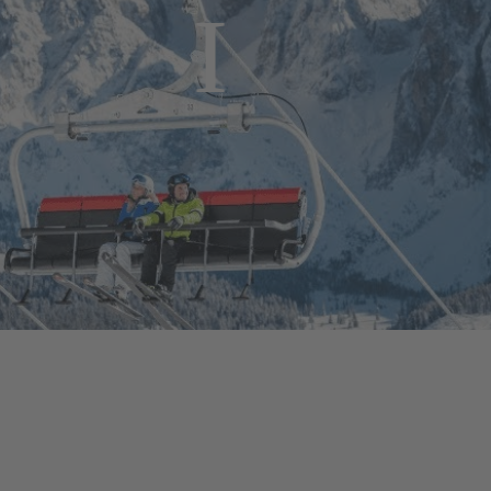
Daten zu Ihren Aktivitäten sammeln. Bitte lesen
Sie die Details durch und stimmen Sie der
Nutzung des Service zu, um dieses Video
anzusehen.
Mehr Informationen
Akzeptieren
powered by
Usercentrics Consent Management
Platform
&
eRecht24