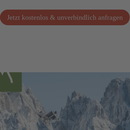
Jetzt kostenlos & unverbindlich anfragen
Wir benötigen Ihre Zustimmung, um den
YouTube Video-Service zu laden!
Wir verwenden einen Service eines Drittanbieters,
um Videoinhalte einzubetten. Dieser Service kann