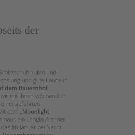
seits der
chlittschuhlaufen und
chslung und gute Laune in
uf dem Bauernhof
wir mit Ihnen wöchentlich
einer geführten
Mit dem „
Moonlight
 hinaus ein Langlaufrennen
, das im Januar bei Nacht
er
Bauernhochzeit
im