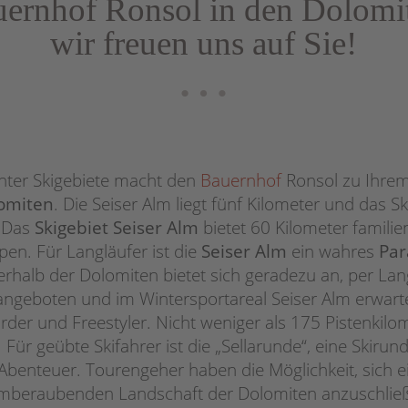
ernhof Ronsol in den Dolomi
wir freuen uns auf Sie!
…
nter Skigebiete macht den
Bauernhof
Ronsol zu Ihrem 
lomiten
. Die Seiser Alm liegt fünf Kilometer und das S
. Das
Skigebiet Seiser Alm
bietet 60 Kilometer famili
pen. Für Langläufer ist die
Seiser Alm
ein wahres
Par
erhalb der Dolomiten bietet sich geradezu an, per Lan
angeboten und im Wintersportareal Seiser Alm erwarte
der und Freestyler. Nicht weniger als 175 Pistenkilo
a. Für geübte Skifahrer ist die „Sellarunde“, eine Skir
benteuer. Tourengeher haben die Möglichkeit, sich ei
mberaubenden Landschaft der Dolomiten anzuschlie