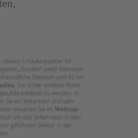
ten,
idealen Urlaubsquartier für
kigebiet „Gröden“ zwölf Kilometer
enfreundliche Skipisten und 60 km
adies
. Die schier endlose Weite
glaufski entdeckt zu werden. In
t Sie ein bekannter und sehr
meter erwarten Sie im
Weltcup-
undtour um das Sellamassiv in den
ner geführten Skitour in der
ßen.