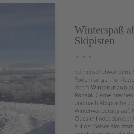
Winterspaß ab
Skipisten
…
Schneeschuhwandern, S
Rodeln sorgen für Abwe
Ihrem
Winterurlaub a
Ronsol.
Gerne brechen 
und nach Absprache zu 
Winterwanderung auf. 
Classic
“ findet darüber
auf der Seiser Alm statt
abgehalten wird. Bei d