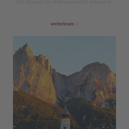
Der
Oswald von Wolkenstein-Ritt
erinnert an
den mittelalterlichen Minnesänger Oswald von
Wolkenstein, der im 15. Jahrhundert auf der
Burg Hauenstein seinen Wohnsitz hatte. Beim
weiterlesen
3
Gedächtnisritt Anfang Juni jeden Jahres treten
über dreißig Teams mit jeweils vier Reitern in
den Disziplinen „Ringstechen“, „Labyrinth“,
„Hindernisgalopp“ und „Tor-Ritt“ an. Alle
Turnierorte zwischen Kastelruth und Schloss
Prösels sind vom Bauernhof Ronsol aus gut
erreichbar, ebenso wie das
Open Air Konzert
,
das die
Kastelruther Spatzen
jedes Jahr im Juni
in ihrem Heimatort geben.