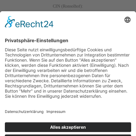
CIN (Ronsolhof):
IT021019B5SRS8PKL3
CIN (Almhütte):
IT021019B5I6LUPFTS
Veranstaltungen
Galerie
Wetter
Bewertungen
Outdoor App
Seiser Alm
Outdoor App
Seiser Alm