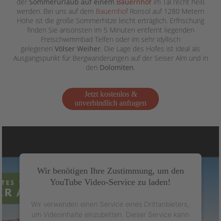
der
Sommerurlaub auf einem
Bauernhof
im Tal recht heiß
werden. Bei uns auf dem
Bauernhof
Ronsol auf 1280 Metern
Höhe ist die große Sommerhitze leicht erträglich. Erfrischung
finden Sie ansonsten im 5 Minuten entfernt liegenden
Freischwimmbad Telfen oder im sehr idyllisch
gelegenen
Völser Weiher
. Die Lage des Hofes ist ideal als
Ausgangspunkt für Bergwanderungen auf der Seiser Alm und in
den
Dolomiten
.
Jetzt kostenlos &
unverbindlich anfragen
Wir benötigen Ihre Zustimmung, um den
YouTube Video-Service zu laden!
Wir verwenden einen Service eines Drittanbieters,
um Videoinhalte einzubetten. Dieser Service kann