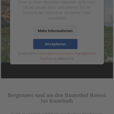
Daten zu Ihren Aktivitäten sammeln. Bitte lesen
Sie die Details durch und stimmen Sie der
Nutzung des Service zu, um dieses Video
anzusehen.
Mehr Informationen
Akzeptieren
powered by
Usercentrics Consent Management
Platform
&
eRecht24
Bergtouren rund um den Bauernhof Ronsol
bei Kastelruth
…