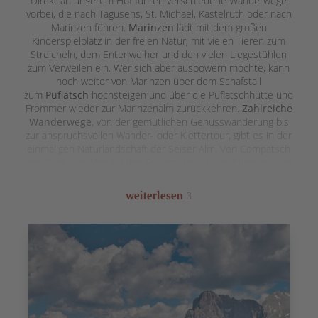
Direkt an unserem Hof führen verschiedene Wanderwege
vorbei, die nach Tagusens, St. Michael, Kastelruth oder nach
Marinzen führen.
Marinzen
lädt mit dem großen
Kinderspielplatz in der freien Natur, mit vielen Tieren zum
Streicheln, dem Entenweiher und den vielen Liegestühlen
zum Verweilen ein. Wer sich aber auspowern möchte, kann
noch weiter von Marinzen über dem Schafstall
zum
Puflatsch
hochsteigen und über die Puflatschhütte und
Frommer wieder zur Marinzenalm zurückkehren.
Zahlreiche
Wanderwege
, von der gemütlichen Genusswanderung bis
zur anspruchsvollen Wander- oder Klettertour, gibt es in der
einmaligen Naturlandschaft der Seiser Alm. Von Compatsch
aus führt der Weg auf den Schlern. In gut drei Stunden sind
Sie auf gut begehbaren Steigen am
Schlernhaus
auf 2475
Meter Höhe angelangt. Beim Abstieg lohnt sich für erfahrene
weiterlesen
3
Bergwanderer ein kleiner Umweg über die Sesselschwaige
und die Tuffalm zum idyllisch gelegenen Völser Weiher, der
Ihnen nach der anstrengenden Tour eine Abkühlung im
kühlen Nass ermöglicht. Für Kletterer bietet der Santner
verschiedene Kletterrouten bis Schwierigkeitsgrad VII. Dies
sind nur einige der vielen Möglichkeiten, die sich für Bergfexe
rund um Kastelruth bieten. Wer so eine Bergtour nicht auf
eigene Faust unternehmen will, kann sich in Kastelruth oder
Seis am Schlern einer
geführten Berg- oder